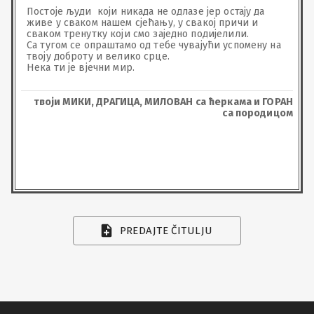
Постоје људи  који никада не одлазе јер остају да 
живе у сваком нашем сјећању, у свакој причи и 
сваком тренутку који смо заједно подијелили.

Са тугом се опраштамо од тебе чувајући успомену на 
твоју доброту и велико срце.

Нека ти је вјечни мир.
твоји МИКИ, ДРАГИЦА, МИЛОВАН са ћеркама и ГОРАН
са породицом
PREDAJTE ČITULJU