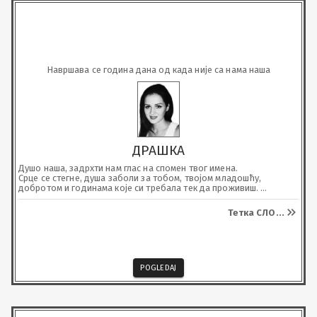
Навршава се година дана од када није са нама наша
ДРАШКА
Душо наша, задрхти нам глас на спомен твог имена. 

Срце се стегне, душа заболи за тобом, твојом младошћу, 
добротом и годинама које си требала тек да проживиш. 

И даље  покушавамо да се помиримо са чињеницом да више 
ниси ту, да ти нећемо чути глас, да те нећемо загрлити. 

Тетка СЛО
...
Бол је ова непролазна. 

Нек те анђели небески чувају, а ми ћемо успомену на тебе 
чувати заувијек.
POGLEDAJ