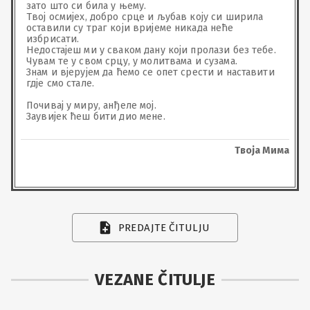
зато што си била у њему.

Твој осмијех, добро срце и љубав коју си ширила 
оставили су траг који вријеме никада неће 
избрисати.

Недостајеш ми у сваком дану који пролази без тебе.

Чувам те у свом срцу, у молитвама и сузама.

Знам и вјерујем да ћемо се опет срести и наставити 
гд‌је смо стале.

Почивај у миру, анђеле мој.

Заувијек ћеш бити дио мене.
Твоја Мима
PREDAJTE ČITULJU
VEZANE ČITULJE