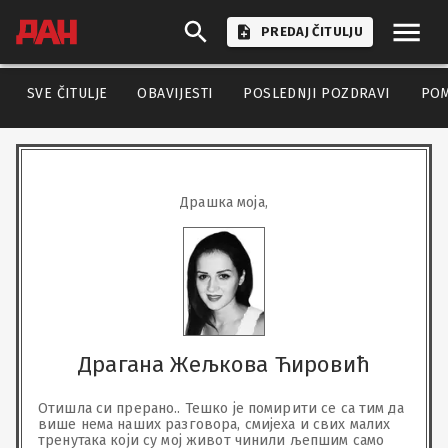
PREDAJ ČITULJU
SVE ČITULJE
OBAVIJESTI
POSLEDNJI POZDRAVI
PO
Драшка моја,
Драгана Жељкова Ћировић
Отишла си прерано.. Тешко је помирити се са тим да 
више нема наших разговора, смијеха и свих малих 
тренутака који су мој живот чинили љепшим само 