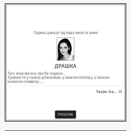
Година дана је од када ниси са нама
ДРАШКА
Туго моја вјечна, прође година...

Тражим те у свакој дјевојчици, у сваком погледу, у сваком 
њежном осмијеху...

Болиш, не пролазиш...

Увијек ћеш бити у нашим мислима, почивај у миру, анђеле...
Твоје: ба
...
POGLEDAJ