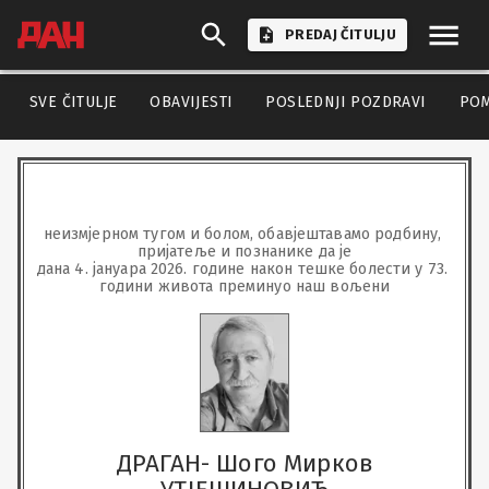
PREDAJ ČITULJU
SVE ČITULJE
OBAVIJESTI
POSLEDNJI POZDRAVI
PO
неизмјерном тугом и болом, обавјештавамо родбину, 
пријатеље и познанике да је

дана 4. јануара 2026. године након тешке болести у 73. 
години живота преминуо наш вољени
ДРАГАН- Шого Мирков