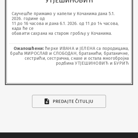
УТЈЕШИНОВИЋ
Саучешће примамо у капели у Кочанима дана 5.1. 
2026. године од

11 до 16 часова и дана 6.1. 2026. од 11 до 14 часова, 
када ће се

обавити сахрана на старом гробљу у Кочанима.
Ожалошћени:
ћерке ИВАНА и ЈЕЛЕНА са породицама,
браћа МИРОСЛАВ и СЛОБОДАН, братанићи, братаничне,
сестрићи, сестрична, снахе и остала многобројна
родбина УТЈЕШИНОВИЋ и БУРИЋ
PREDAJTE ČITULJU