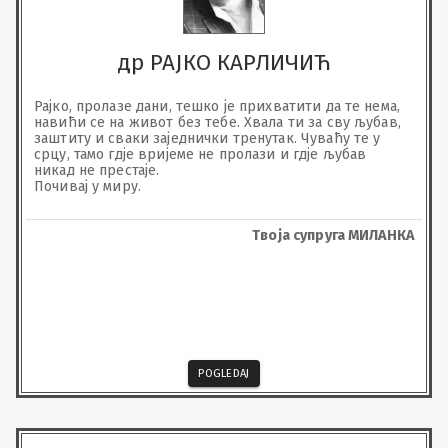
др РАЈКО КАРЛИЧИЋ
Рајко, пролазе дани, тешко је прихватити да те нема, 
навићи се на живот без тебе. Хвала ти за сву љубав, 
заштиту и сваки заједнички тренутак. Чуваћу те у 
срцу, тамо гдје вријеме не пролази и гдје љубав 
никад не престаје.

Почивај у миру.
Твоја супруга МИЛАНКА
POGLEDAJ