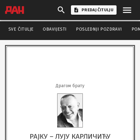
PREDAJ ČITULJU
SVE ČITULJE
OBAVIJESTI
POSLEDNJI POZDRAVI
PO
Драгом брату
РАЈКУ – ЛУЈУ КАРЛИЧИЋУ