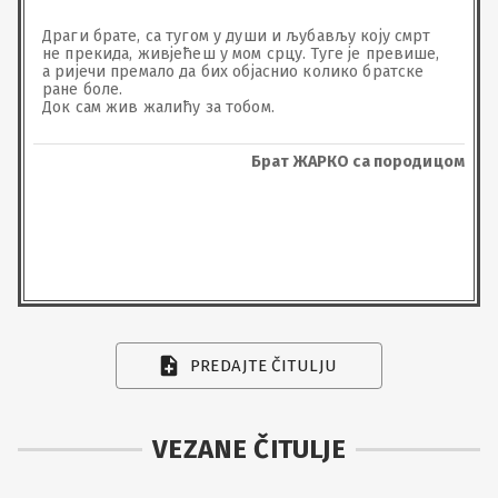
Драги брате, са тугом у души и љубављу коју смрт 
не прекида, живјећеш у мом срцу. Туге је превише, 
а ријечи премало да бих објаснио колико братске 
ране боле. 

Док сам жив жалићу за тобом.
Брат ЖАРКО са породицом
PREDAJTE ČITULJU
VEZANE ČITULJE