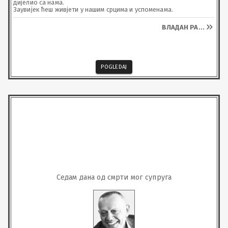
дијелио са нама.

Заувијек ћеш живјети у нашим срцима и успоменама.
ВЛАДАН РА
...
POGLEDAJ
Седам дана од смрти мог супруга