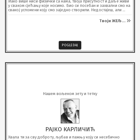
Иако више ниси физички са нама, твоја присутност и даље живи 
у сваком сјећању које носимо. Био си посебан и захвални смо на 
свакој успомени коју смо заједно створили. Недостајеш, али 
твоја доброта, ријечи и дјела остају трајно урезани у нашим 
срцима.

Твоји ЖЕЉ
...
Заувијек у мислима и срцу.
POGLEDAJ
Нашем вољеном зету и тетку
РАЈКО КАРЛИЧИЋ
Хвала ти за сву доброту, љубав и пажњу коју си несебично 