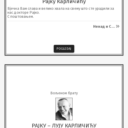
Рајку Карличићу
Вјечна Вам слава и велико хвала на свему што сте урадили за 
нас докторе Рајко.

С поштовањем.
Ненад и С
...
POGLEDAJ
Вољеном брату
РАЈКУ – ЛУЈУ КАРЛИЧИЋУ