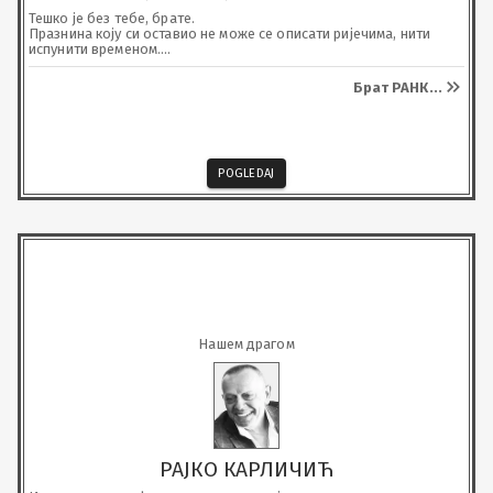
Тешко је без тебе, брате.

Празнина коју си оставио не може се описати ријечима, нити 
испунити временом.

Твој живот и дјела остају понос и тиха утјеха у данима без тебе.

У нашим сјећањима, у свакој сузи, ти живиш.

Брат РАНК
...
Живиш и у мојим унукама.

У сваком њиховом осмијеху и погледу – јер без тебе не би 
угледале свјетлост живота.

Недостајеш.
POGLEDAJ
Нашем драгом
РАЈКО КАРЛИЧИЋ