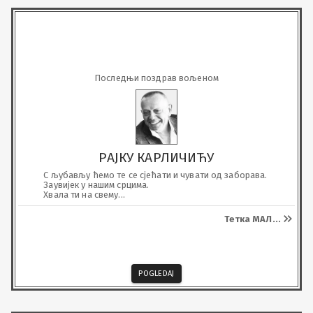
Последњи поздрав вољеном
РАЈКУ КАРЛИЧИЋУ
С љубављу ћемо те се сјећати и чувати од заборава. 

Заувијек у нашим срцима. 

Хвала ти на свему...
Тетка МАЛ
...
POGLEDAJ