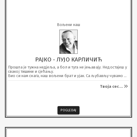
Вољени наш
РАЈКО - ЛУЈО КАРЛИЧИЋ
Прошла је тужна недјеља, а бол и туга не јењавају. Недостајеш у 
свакој тишини и сјећању.

Био си нам снага, наш вољени брат и ујак. Са љубављу чувамо 
успомену.
Твоја сес
...
POGLEDAJ