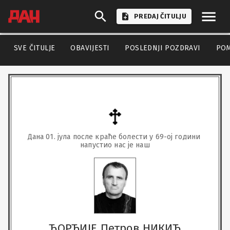
PREDAJ ČITULJU
SVE ČITULJE
OBAVIJESTI
POSLEDNJI POZDRAVI
PO
Дана 01. јула после краће болести у 69-ој години 
напустио нас је наш
ЂОРЂИЈЕ Петров НИКИЋ