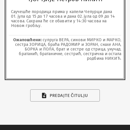
Саучешће породица прима у капели Чепурци дана 
01. јула од 15 до 17 часова и дана 02. јула од 09 до 14 
часова. Сахрана ће се обавити у 14:30 часова на 
Новом гробљу.
Ожалошћени:
супруга ВЕРА, синови МИРКО и МАРКО,
сестра ЗОРИЦА, браћа РАДОМИР и ЗОРАН, снахе АНА,
БОРКА и ЛОЛА, брат и сестре од стрица, унучад,
братанић, братаничне, сестрић, сестрична и остала
родбина НИКИЋ.
PREDAJTE ČITULJU