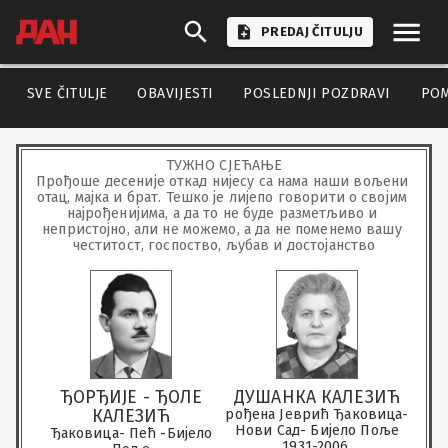
PREDAJ ČITULJU
SVE ČITULJE
OBAVIJESTI
POSLEDNJI POZDRAVI
PO
ТУЖНО СЈЕЋАЊЕ

Прођоше десеније откад нијесу са нама наши вољени 
отац, мајка и брат. Тешко је лијепо говорити о својим 
најрођенијима, а да то не буде разметљиво и 
непристојно, али не можемо, а да не поменемо вашу 
честитост, госпоство, љубав и достојанство
ЂОРЂИЈЕ - ЂОЛЕ
ДУШАНКА КАЛЕЗИЋ
КАЛЕЗИЋ
рођена Јеврић Ђаковица-
Нови Сад- Бијело Поље
Ђаковица- Пећ -Бијело
1931-2006.