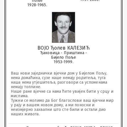
Поље
1928-1965.
ВОЈО Ђолев КАЛЕЗИЋ
Ђаковица - Приштина -
Бијело Поље
1953-1999.
Ваш нови заједнички вјечни дом у Бијелом Пољу, 
нема домаћина, сузе наше немају родитеља, туга 
наша нема утјешитеља, разговори са успоменама 
немају топлине. 

Наше ране вјечне са нама ћете увијек бити у срцу и 
мислима. 

Тужни се молимо да Бог благослови ваш вјечни мир 
у рају и вашем новом дому, а ми поносни и 
неизмјерно захвални што сте били и остали дио 
наших живота.