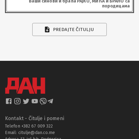
Ваши синови и браћа РАЈКО, МИЋА и БРАНО са
породицама
PREDAJTE ČITULJU
Kontakt - Čitulje i pomeni
Telefon +382 67 009 322
Email:
citulje@dan.co.me