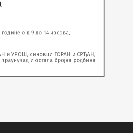
а
 године о д 9 до 14 часова, 
АН и УРОШ, синовци ГОРАН и СРЂАН,
праунучад и остала бројна родбина