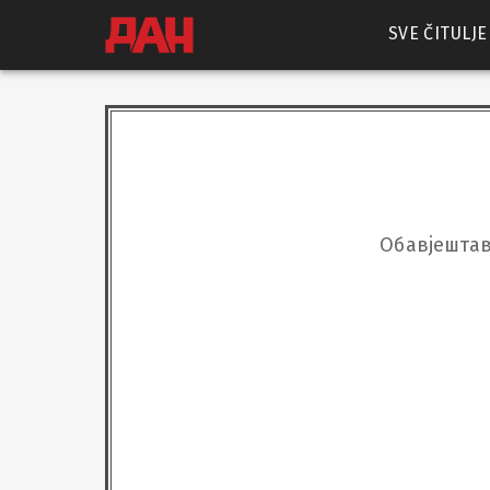
SVE ČITULJE
Обавјештав