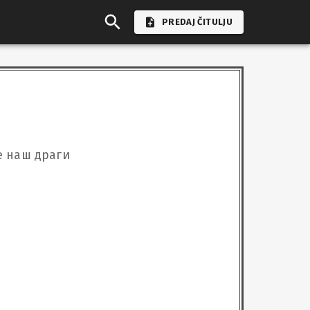
PREDAJ ČITULJU
е наш драги