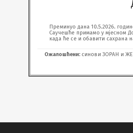
Преминуо дана 10.5.2026. године
Саучешће примамо у мјесном Дому
када ће се и обавити сахрана н
Ожалошћени:
синови ЗОРАН и ЖЕ