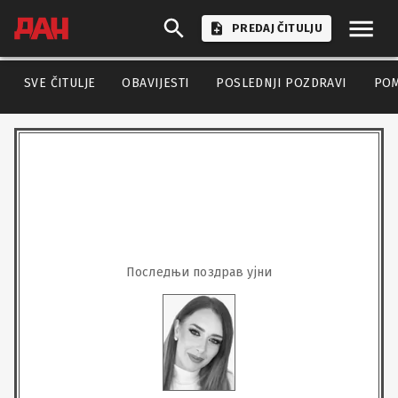
PREDAJ ČITULJU
SVE ČITULJE
OBAVIJESTI
POSLEDNJI POZDRAVI
PO
Последњи поздрав ујни