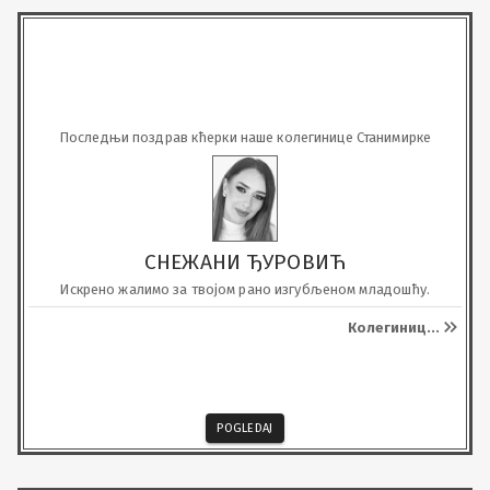
Последњи поздрав кћерки наше колегинице Станимирке
СНЕЖАНИ ЂУРОВИЋ
Искрено жалимо за твојом рано изгубљеном младошћу.
Колегиниц
...
POGLEDAJ