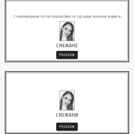
С неизмјерном тугом опраштамо се од наше вољене мајке и
супруге
СНЕЖАНЕ
POGLEDAJ
СНЕЖАНИ
POGLEDAJ