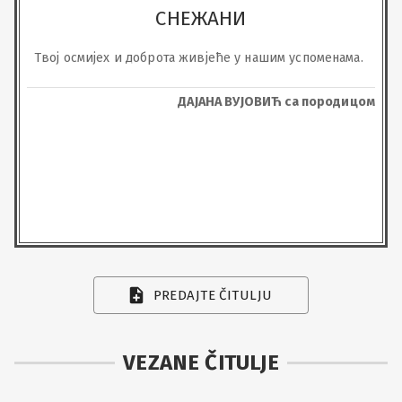
СНЕЖАНИ
Твој осмијех и доброта живјеће у нашим успоменама.
ДАЈАНА ВУЈОВИЋ са породицом
PREDAJTE ČITULJU
VEZANE ČITULJE