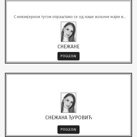
С неизмјерном тугом опраштамо се од наше вољене мајке и
супруге
СНЕЖАНЕ
POGLEDAJ
СНЕЖАНА ЂУРОВИЋ
POGLEDAJ