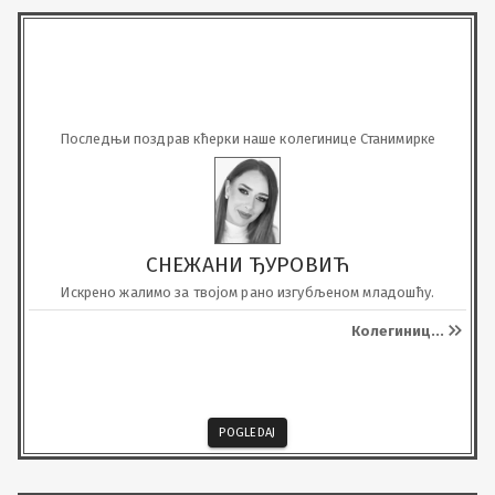
Последњи поздрав кћерки наше колегинице Станимирке
СНЕЖАНИ ЂУРОВИЋ
Искрено жалимо за твојом рано изгубљеном младошћу.
Колегиниц
...
POGLEDAJ