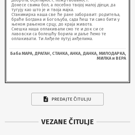
доброта, осјећајност, пожртвованост.

Донесе свима бол, а посебно твојој малој дјеци, да 
тугују као што је и твоја мајка.

Станимирка наша све ће ране заборавит: родитеља, 
браће Богдана и Богољуба, сада ћеш ти само бити у 
њеном рањеном срцу, до краја живота.

Снешка наша оплакивали смо те и док си се 
лавовски са болешћу борила и даље ћемо те 
оплакивати. Ти Анђеле путуј анђелима.
Баба МАРА, ДРАГАН, СТАНКА, АНКА, ДАНКА, МИЛОДАРКА,
МИЛКА и ВЕРА
PREDAJTE ČITULJU
VEZANE ČITULJE