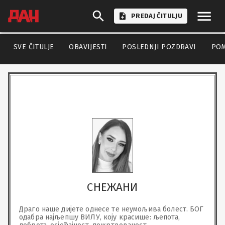
PREDAJ ČITULJU
SVE ČITULJE
OBAVIJESTI
POSLEDNJI POZDRAVI
PO
СНЕЖАНИ
Драго наше дијете однесе те неумољива болест. БОГ 
одабра најљепшу ВИЛУ, коју красише: љепота, 