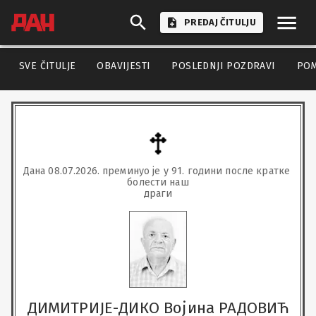
PREDAJ ČITULJU
SVE ČITULJE
OBAVIJESTI
POSLEDNJI POZDRAVI
PO
Дана 08.07.2026. преминуо је у 91. години после кратке 
болести наш

драги
ДИМИТРИЈЕ-ДИКО Војина РАДОВИЋ