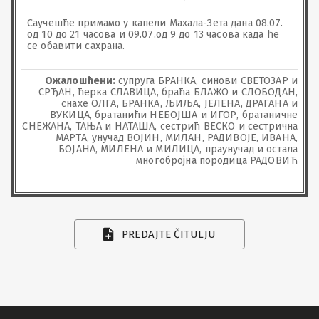
Саучешће примамо у капели Махала-Зета дана 08.07. 
од 10 до 21 часова и 09.07.од 9 до 13 часова када ће 
се обавити сахрана.
Ожалошћени:
супруга БРАНКА, синови СВЕТОЗАР и
СРЂАН, ћерка СЛАВИЦА, браћа БЛАЖО и СЛОБОДАН,
снахе ОЛГА, БРАНКА, ЉИЉА, ЈЕЛЕНА, ДРАГАНА и
ВУКИЦА, братанићи НЕБОЈША и ИГОР, братаничне
СНЕЖАНА, ТАЊА и НАТАША, сестрић ВЕСКО и сестрична
МАРТА, унучад ВОЈИН, МИЛАН, РАДИВОЈЕ, ИВАНА,
БОЈАНА, МИЛЕНА и МИЛИЦА, праунучад и остала
многобројна породица РАДОВИЋ
PREDAJTE ČITULJU