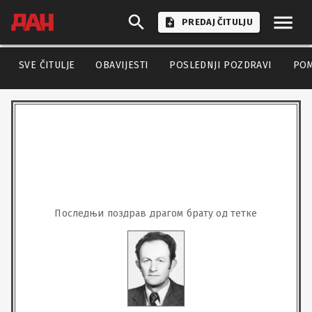
PREDAJ ČITULJU
SVE ČITULJE
OBAVIJESTI
POSLEDNJI POZDRAVI
PO
Последњи поздрав драгом брату од тетке