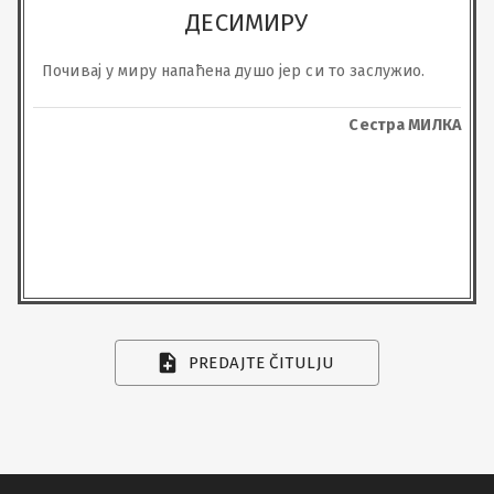
ДЕСИМИРУ
Почивај у миру напаћена душо јер си то заслужио.
Сестра МИЛКА
PREDAJTE ČITULJU