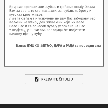
Вријеме пролази али љубав и сјећање остају. Хвала 
Вам за све што сте нам дали, за љубав, доброту и 
путоказ кроз живот.

Лијепа сјећања и успомене не дају Вас забораву, јер 
вољени не умиру док живе они који их воле. 

Воле Вас и са поносом чувају успомене на Вас.

У недјељу, у 10 часова породица ће посјетити 
њихову вјечну кућу.
Ваши: ДУШКО, МИЋО, ДАРА и РАДА са породицама
PREDAJTE ČITULJU