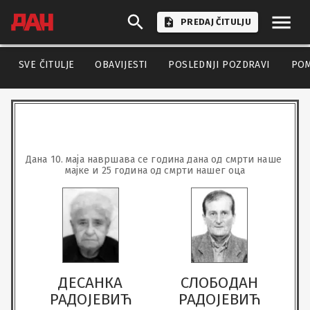
PREDAJ ČITULJU
SVE ČITULJE
OBAVIJESTI
POSLEDNJI POZDRAVI
PO
Дана 10. маја навршава се година дана од смрти наше 
мајке и 25 година од смрти нашег оца
ДЕСАНКА
СЛОБОДАН
РАДОЈЕВИЋ
РАДОЈЕВИЋ