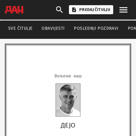
PREDAJ ČITULJU
SVE ČITULJE
OBAVIJESTI
POSLEDNJI POZDRAVI
PO
Вољени  наш
ДЕЈО