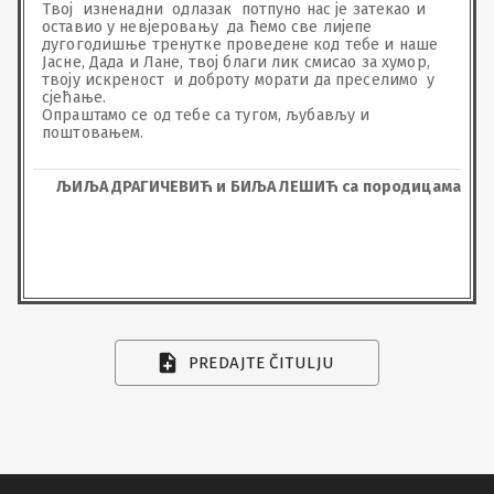
Твој  изненадни  одлазак  потпуно нас је затекао и 
оставио у невјеровању  да ћемо све лијепе 
дугогодишње тренутке проведене код тебе и наше 
Јасне, Дада и Лане, твој благи лик смисао за хумор, 
твоју искреност  и доброту морати да преселимо  у 
сјећање.

Опраштамо се од тебе са тугом, љубављу и 
поштовањем.
ЉИЉА ДРАГИЧЕВИЋ и БИЉА ЛЕШИЋ са породицама
PREDAJTE ČITULJU