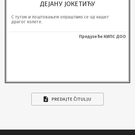
ДЕЈАНУ ЈОКЕТИЋУ
С тугом и поштовањем опраштамо се од нашег 
драгог колеге.
Предузеће КИПС ДОО
PREDAJTE ČITULJU