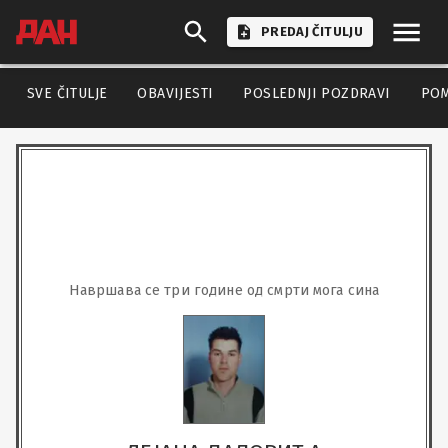
PREDAJ ČITULJU
SVE ČITULJE
OBAVIJESTI
POSLEDNJI POZDRAVI
PO
Навршава се три године од смрти мога сина