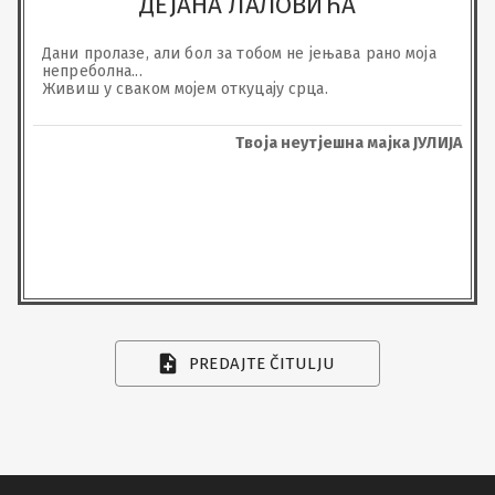
ДЕЈАНА ЛАЛОВИЋА
Дани пролазе, али бол за тобом не јењава рано моја 
непреболна...

Живиш у сваком мојем откуцају срца.
Твоја неутјешна мајка ЈУЛИЈА
PREDAJTE ČITULJU