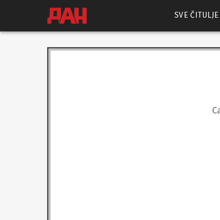
SVE ČITULJE
С