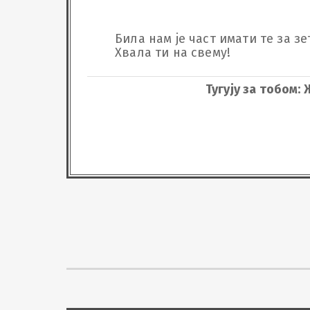
Била нам је част имати те за зета
Хвала ти на свему!
Тугују за тобом