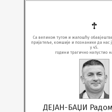
Са великом тугом и жалошћу обавјештава
пријатеље, комшије и познанике да нас је
у 45.

години трагично напустио 
ДЕЈАН-БАЏИ Радо