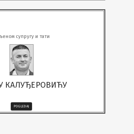
љеном супругу и тати
У КАЛУЂЕРОВИЋУ
POGLEDAJ