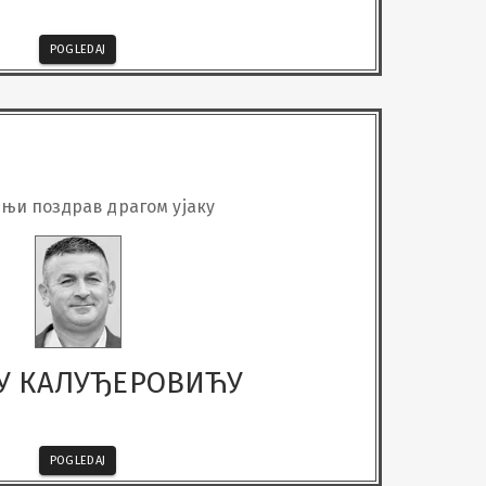
POGLEDAJ
њи поздрав драгом ујаку
У КАЛУЂЕРОВИЋУ
POGLEDAJ