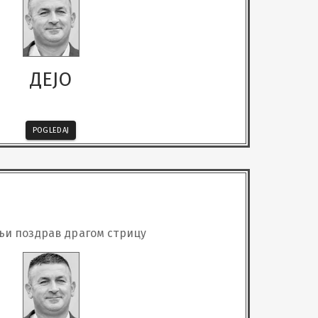
ДЕЈО
POGLEDAJ
и поздрав драгом стрицу