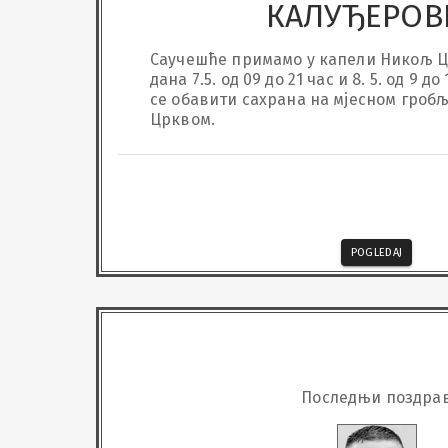
КАЛУЂЕРОВ
Саучешће примамо у капели Никољ Ц
дана 7.5. од 09 до 21 час и 8. 5. од 9 до
се обавити сахрана на мјесном гробљ
Црквом.
POGLEDAJ
Последњи поздра