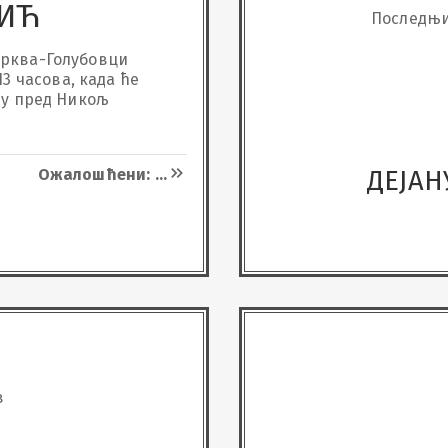
ИЋ
Последњи
рква-Голубовци 
 13 часова, када ће 
у пред Никољ 
Ожалошћени: ...
ДЕЈАН
в