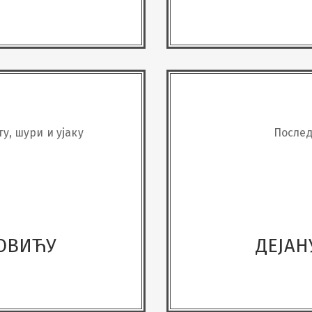
, шури и ујаку
Послед
РОВИЋУ
ДЕЈАН