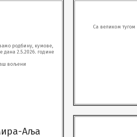
Са великом тугом 
мо родбину, кумове,

 дана 2.5.2026. године 
наш вољени
мира-Аља