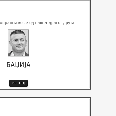
опраштамо се од нашег драгог друга
БАЏИЈА
POGLEDAJ