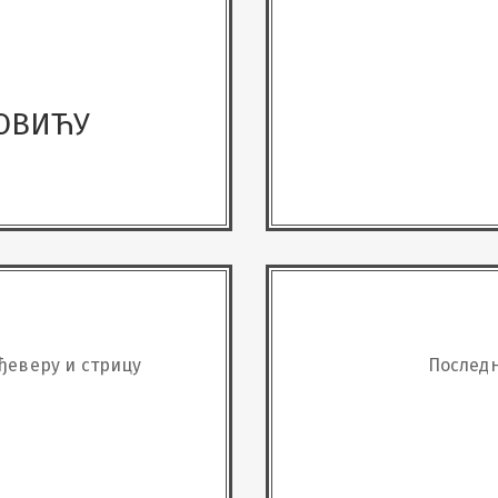
РОВИЋУ
ђеверу и стрицу
Последњ