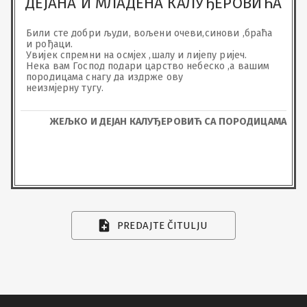
ДЕЈАНА И МЛАДЕНА КАЛУЂЕРОВИЋА
Били сте добри људи, вољени очеви,синови ,браћа 
и рођаци.

Увијек спремни на осмјех ,шалу и лијепу ријеч.

Нека вам Господ подари царство небеско ,а вашим 
породицама снагу да издрже ову 

неизмјерну тугу.
ЖЕЉКО И ДЕЈАН КАЛУЂЕРОВИЋ СА ПОРОДИЦАМА
PREDAJTE ČITULJU