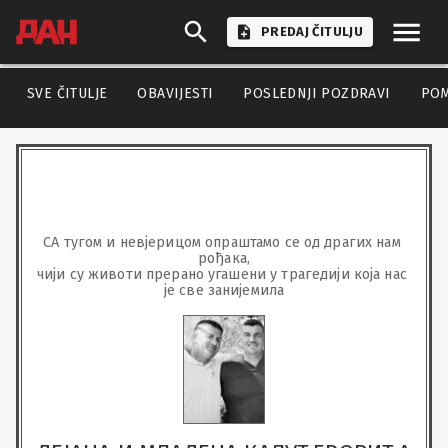
PREDAJ ČITULJU
SVE ČITULJE
OBAVIJESTI
POSLEDNJI POZDRAVI
PO
СА тугом и невјерицом опраштамо се од драгих нам 
рођака,

чији су животи прерано угашени у трагедији која нас 
је све занијемила