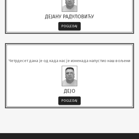
ДЕЈАНУ РАДУЛОВИЋУ
POGLEDAJ
Четрдесет дана је од када нас је изненада напустио наш вољени
ДЕЈО
POGLEDAJ