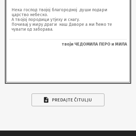
Нека господ твојој благородној  души подари 
царство небеско.

А твојој породици утјеху и снагу. 

Почивај у миру драги  наш Даворе а ми ћемо те 
чувати од заборава.
твоји ЧЕДОМИЛА ПЕРО и МИЛА
PREDAJTE ČITULJU