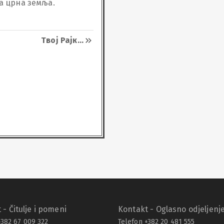
а црна земља.

Твој Рајк
...
 - Čitulje i pomeni
Kontakt - Oglasno odjeljenj
+382 67 009 322
Telefon +382 20 481 555