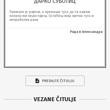
ДАРКО СУБОТИЦ
Премало је ријечи, а превише туге да ти кажем 
колико ми недостајеш. Остаћеш моја вјечна туга и 
непреболна рана
Рада и Александра
PREDAJTE ČITULJU
VEZANE ČITULJE