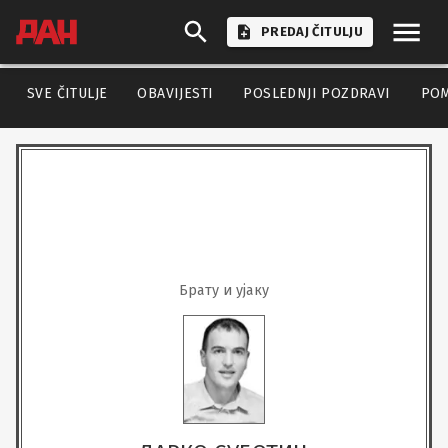
PREDAJ ČITULJU
SVE ČITULJE
OBAVIJESTI
POSLEDNJI POZDRAVI
PO
Брату и ујаку