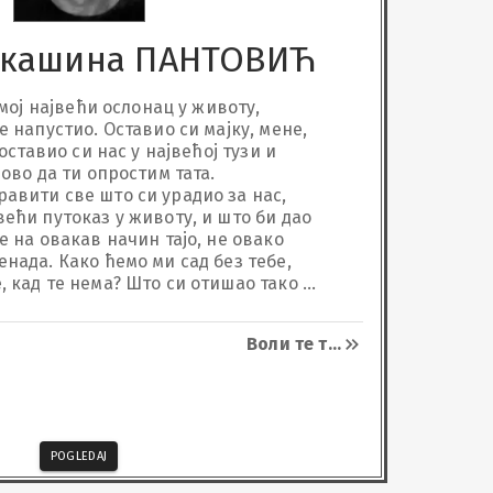
укашинa ПАНТОВИЋ
 мој највећи ослонац у животу, 
е напустио. Оставио си мајку, мене, 
 оставио си нас у највећој тузи и 
ово да ти опростим тата.

авити све што си урадио за нас, 
ећи путоказ у животу, и што би дао 
е на овакав начин тајо, не овако 
нада. Како ћемо ми сад без тебе, 
, кад те нема? Што си отишао тако 
 се баба јавила у сну, раширила ти 
чекако да је загрлиш, знам да јој 
Воли те т
...
е. И зато сам љута на обоје, што сте 
ијесте мислили на мене. Али знам да 
 ти си тајо, био најбољи од најбољих.

 на најљепшем мјесту у рају. Знам 
ше ништа да те боли, а ти нас 
аљи нам некад неки знак да нас 
POGLEDAJ
еси оставио