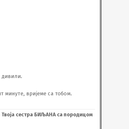
дивили. 

минуте, вријеме са тобом.

Твоја сестра БИЉАНА са породицом