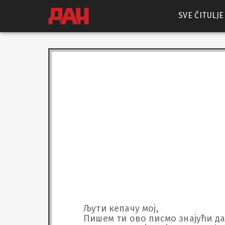
SVE ČITULJE
Љути кепачу мој, 

Пишем ти ово писмо знајући да