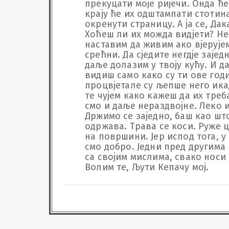
прекуцати моје ријечи. Онда ће
крају ће их одштампати стотина
окренути страницу. А ја се, Да
Хоћеш ли их можда видјети? Не з
наставим да живим ако вјерујем 
срећни. Да сједите негдје зајед
даље долазим у твоју кућу. И да
видиш само како су ти ове год
процвјетале су љепше него ика
те чујем како кажеш да их треб
смо и даље нераздвојне. Леко 
Држимо се заједно, баш као што
одржава. Трава се коси. Руже ц
на површини. Јер испод тога, у
смо добро. Једни пред другима
са својим мислима, свако носи св
Волим те, Љути Кепачу мој.