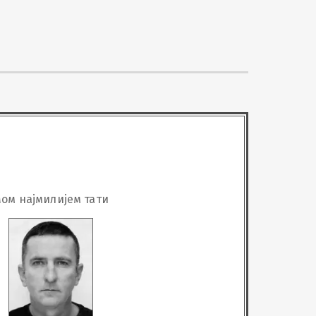
ом најмилијем тати