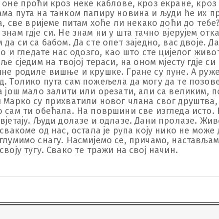
 оне проћи кроз неке каблове, кроз екране, кроз
ма пута на танком папиру новина и људи ће их пр
ка, све вријеме питам хоће ли некако доћи до тебе
нам гдје си. Не знам ни у шта тачно вјерујем отка
да си са бабом. Да сте опет заједно, вас двоје. Да
но и гледате нас одозго, као што сте цијелог живот
ље сједим на твојој тераси, на оном мјесту гдје си
ине родиле вишње и крушке. Гране су пуне. А руже
д. Толико пута сам пожељела да могу да те позове
а још мало залити или орезати, али са великим, п
и Марко су прихватили новог члана свог друштва, 
 сам ти обећала. На површини све изгледа исто. К
вјетају. Људи долазе и одлазе. Дани пролазе. Жив
 свакоме од нас, остала је рупа коју нико не може
 глумимо снагу. Насмијемо се, причамо, настављам
оју тугу. Свако те тражи на свој начин. 
