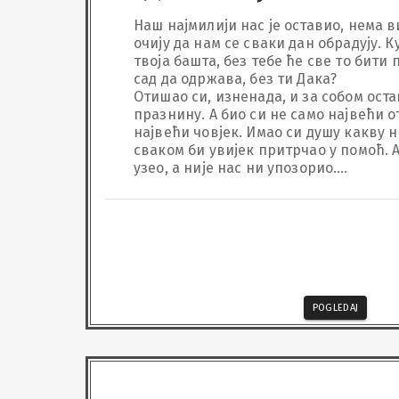
Наш најмилији нас је оставио, нема в
очију да нам се сваки дан обрадују. Ку
твоја башта, без тебе ће све то бити п
сад да одржава, без ти Дака?

Отишао си, изненада, и за собом оста
празнину. А био си не само највећи от
највећи човјек. Имао си душу какву ни
сваком би увијек притрчао у помоћ. А 
узео, а није нас ни упозорио.

Волимо те сви до неба, на које си поша
никад нећемо заборавити, наш анђел
POGLEDAJ