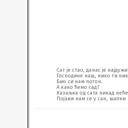
Сат је стао, данас је најдужи 
Господине наш, нико ти ника
Био си нам погон. 

А како ћемо сад?

Казаљка од сата никад неће
Појави нам се у сан, шапни 