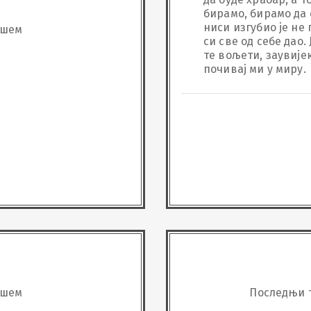
бирамо, бирамо да с
ниси изгубио је не г
ашем
си све од себе дао. 
те вољети, заувијек
почивај ми у миру.
ашем
Последњи 