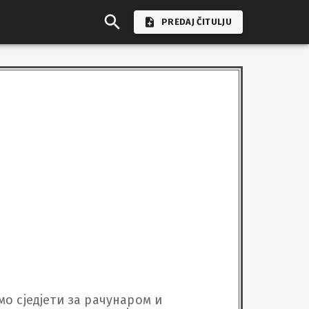
PREDAJ ČITULJU
о сједјети за рачунаром и 