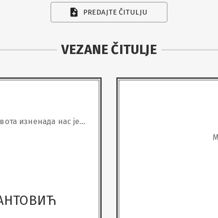
PREDAJTE ČITULJU
VEZANE ČITULJE
ивота изненада нас је
ни
М
ПАНТОВИЋ