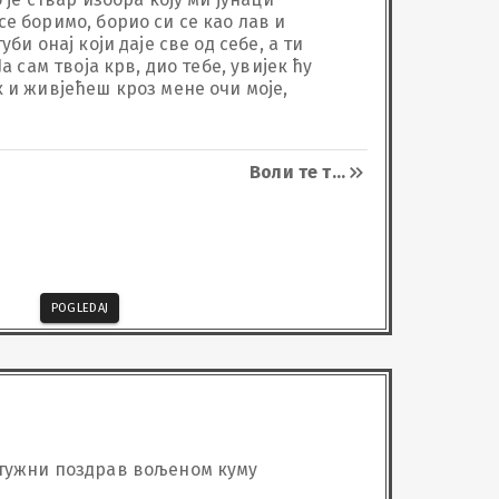
е боримо, борио си се као лав и 
уби онај који даје све од себе, а ти 
Ја сам твоја крв, дио тебе, увијек ћу 
 и живјећеш кроз мене очи моје, 
Воли те т
...
POGLEDAJ
тужни поздрав вољеном куму