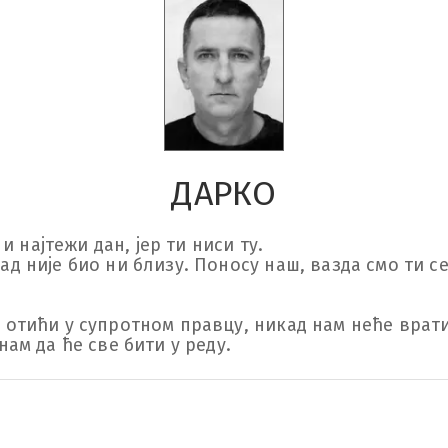
ДАРКО
и најтежи дан, јер ти ниси ту.

д није био ни близу. Поносу наш, вазда смо ти се 
 отићи у супротном правцу, никад нам неће вратит 
нам да ће све бити у реду.