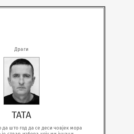
Драги
ТАТА
 да што год да се деси човјек мора 
 је ствар избора коју ми јунаци 