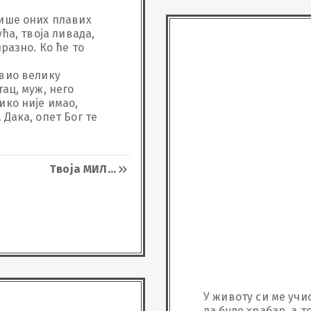
ише оних плавих 
ћа, твоја ливада, 
разно. Ко ће то 
вио велику 
ац, муж, него 
ко није имао, 
Дака, опет Бог те 
о, и знај да те 
е.
Твоја МИЛ
...
У животу си ме учио
да буде храбар, а то