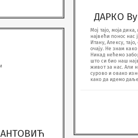
ДАРКО В
Мој тајо, моја дика,
највећи понос нас ј
Итану, Алексу, тајо,
очају. Не знам како 
Никад нећемо забор
што си био наш најв
и
живот за нас. Али н
сурово и овако изне
како да идемо даље
рано? Ја знам да ти
руке, а ти си једва 
нијеси могао рећи н
ме оставили, што н
Бог узима најбоље, а
Прави баби друштво
да поред ње неће ви
гледај са неба, пош
ПАНТОВИЋ
заправо никад ниј