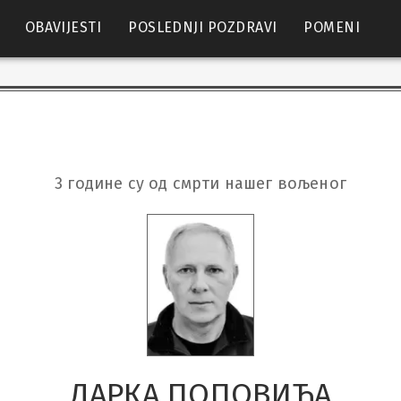
OBAVIJESTI
POSLEDNJI POZDRAVI
POMENI
3 године су од смрти нашег вољеног
ДАРКА ПОПOВИЋА