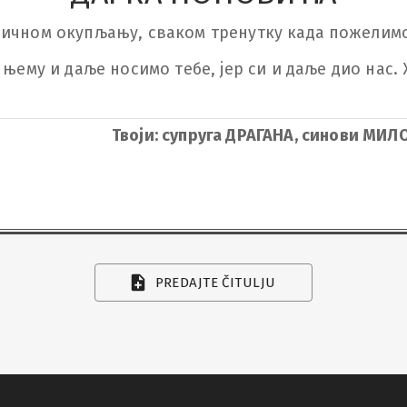
дичном окупљању, сваком тренутку када пожелимо
 њему и даље носимо тебе, јер си и даље дио нас
Твоји: супруга ДРАГАНА, синови МИ
PREDAJTE ČITULJU