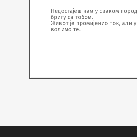
Недостајеш нам у сваком поро
бригу са тобом. 

Живот је промијенио ток, али у
волимо те.