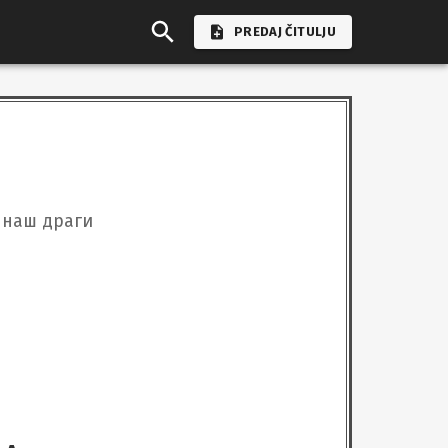
PREDAJ ČITULJU
 наш драги