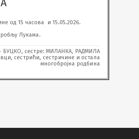
ЊА
 од 15 часова  и 15.05.2026. 
 гробљу Лукама.
- БУЦКО, сестре: МИЛАНКА, РАДМИЛА
овци, сестрићи, сестричине и остала
многобројна родбина