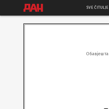
SVE ČITULJE
Oбавјешта