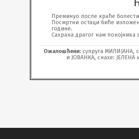
Ћ
Преминуо после краће болести да
Посмртни остаци биће изложени 
године.

Сахрана драгог нам покојника о
Ожалошћени:
супруга МИЛИЈАНА, 
и ЈОВАНКА, снахе: ЈЕЛЕНА 