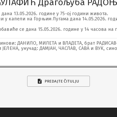
УЛАФИЋ Драгољуба РАДО
на 13.05.2026. године у 75-ој години живота.

у капели на Горњим Лугама дана 14.05.2026. године
бавиће се дана 15.05.2026. године у 14 часова на
синови: ДАНИЛО, МИЛЕТА и ВЛАДЕТА, брат РАДИСАВ
и ЈЕЛЕНА, унучад: ДАМЈАН, ЧАСЛАВ, САВА и ВУК, син
PREDAJTE ČITULJU