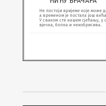
ЋИЋУ ВРАЧАРА
Не постоји вријеме које може д
а временом је постала још већа и
У сваком сте нашем сјећању, у 
вјечна, болна и неизбрисива.