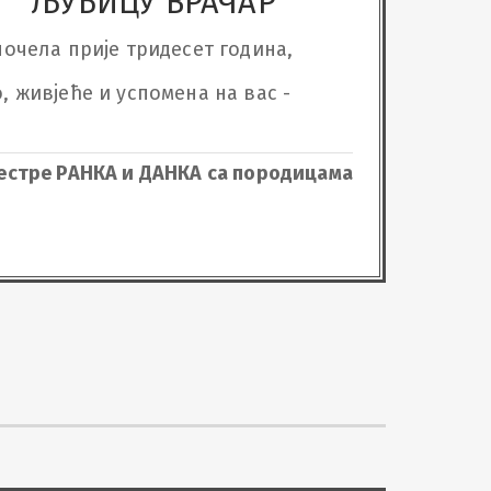
ЉУБИЦУ ВРАЧАР
почела прије тридесет година, 
, живјеће и успомена на вас - 
сестре РАНКА и ДАНКА са породицама