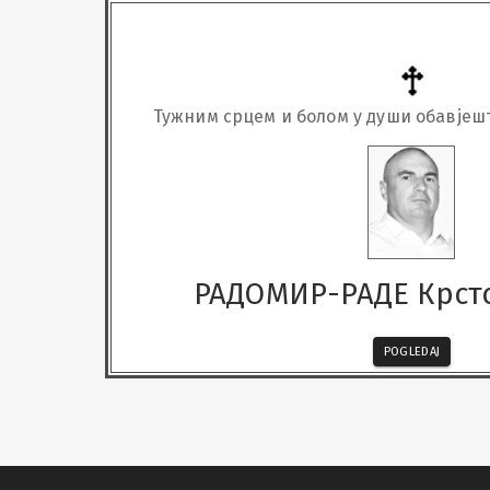
Тужним срцем и болом у души обавјешт
7.12.2024. изненада у 51. години живо
РАДОМИР-РАДЕ Крст
POGLEDAJ