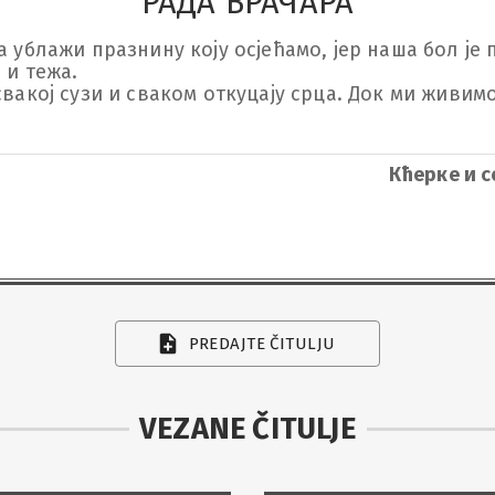
РАДА ВРАЧАРА
а ублажи празнину коју осјећамо, јер наша бол је 
 тежа.

свакој сузи и сваком откуцају срца. Док ми живимо
Кћерке и 
PREDAJTE ČITULJU
VEZANE ČITULJE