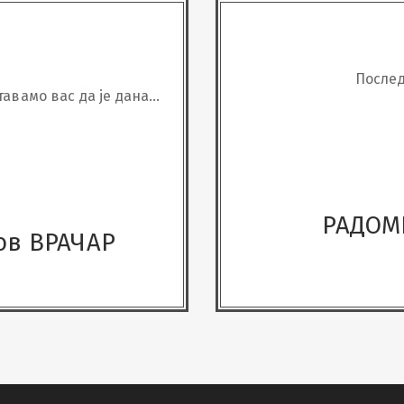
Послед
авамо вас да је дана
та преминуо наш драги
РАДОМ
ов ВРАЧАР