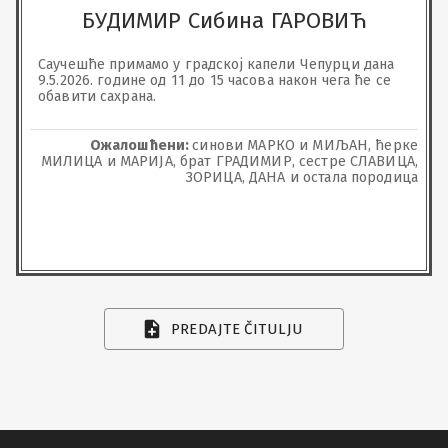
БУДИМИР Сибина ГАРОВИЋ
Саучешће примамо у градској капели Чепурци дана 
9.5.2026. године од 11 до 15 часова након чега ће се 
обавити сахрана.
Ожалошћени:
синови МАРКО и МИЉАН, ћерке
МИЛИЦА и МАРИЈА, брат ГРАДИМИР, сестре СЛАВИЦА,
ЗОРИЦА, ДАНА и остала породица
PREDAJTE ČITULJU