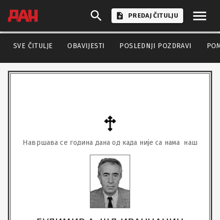
PREDAJ ČITULJU
SVE ČITULJE
OBAVIJESTI
POSLEDNJI POZDRAVI
PO
Навршава се година дана од када није са нама  наш