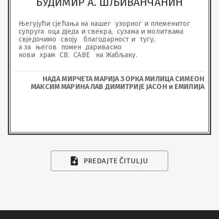
БУДИМИР А. ШЉИВАНЧАНИН
Његујући сјећања на нашег  узорног и племенитог 
супруга  оца дједа и свекра,  сузама и молитвама 
свједочимо  своју   благодарност и  тугу, 

а за  његов  помен  даривасмо  

нови  храм  СВ.  САВЕ   на Жабљаку.
НАДА МИРЧЕТА МАРИЈА ЗОРКА МИЛИЦА СИМЕОН
МАКСИМ МАРИНА ЛАВ ДИМИТРИЈЕ ЈАСОН и ЕМИЛИЈА
PREDAJTE ČITULJU