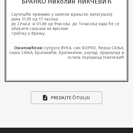
БРАНКО Николин НИКЧЕВИЋ
Саучешће примамо у капели врањско матагушкој 
дана 31.05 од 17 часова 

до 22часа  и 01.06 од 9часова  до 14часова када ће се 
обавити сахрана на мјесном

гробљу у Врању.
Ожалошћени:
супруга ВУКА, син БОРКО, ћерка САЊА,
снаха САЊА, братанићи, братаничне, унучад, праунучад и
остала породица Никчевић
PREDAJTE ČITULJU