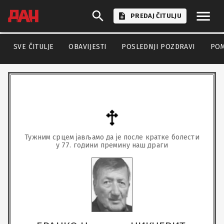
PREDAJ ČITULJU
SVE ČITULJE
OBAVIJESTI
POSLEDNJI POZDRAVI
PO
Тужним срцем јављамо да је после кратке болести

у 77. години премину наш драги