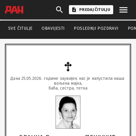
PREDAJ ČITULJU
SVE ČITULJE
OBAVIJESTI
POSLEDNJI POZDRAVI
PO
Дана 25.05.2026. године заувијек нас је напустила наша 
вољена мајка,

баба, сестра, тетка