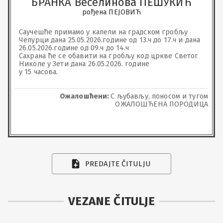
БРАНКА Веселинова ПЕШУКИЋ
рођена ПЕЈОВИЋ
Саучешће примамо у капели на градском гробљу 
Чепурци дана 25.05.2026.године од 13.ч до 17.ч и дана 
26.05.2026.године од 09.ч до 14.ч

Сахрана ће се обавити на гробљу код цркве Светог 
Николе у Зети дана 26.05.2026. године

у 15 часова.
Ожалошћени:
С љубављу, поносом и тугом
ОЖАЛОШЋЕНА ПОРОДИЦА
PREDAJTE ČITULJU
VEZANE ČITULJE