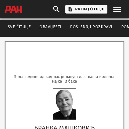
PREDAJ ČITULJU
SVE ČITULJE
OBAVIJESTI
POSLEDNJI POZDRAVI
PO
Пола године од кад нас је напустила  наша вољена 
мајка  и бака
БРАНКА МАШКОВИЋ