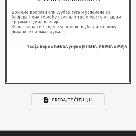
Вријеме пролази али љубав туга и успомене не 
блиједе.Нема те међу нама али твоје мјесто у нашим 
срцима заувијек остаје.

Хвала ти за све лијепе успомене љубав и топлину 
дома које си нам пружала.
Твоја ћерка ЉИЉА унуке ЈЕЛЕНА, ИВАНА и МАЈА
PREDAJTE ČITULJU