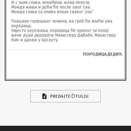
И с њом спава, невиђена, њена лепота;

Можда живи и доћи ће после овог сна.

Можда спава са очима изван сваког зла.”

Поводом годишњег помена, на гроб ће изаћи ужа 
породица. 

Умјесто окупљања, породица ће прилог за покој 
њене душе даровати Манастиру Дајбабе, Манастиру 
Ком и цркви у Брскуту.
ПОРОДИЦА ДЕДИЋ
PREDAJTE ČITULJU