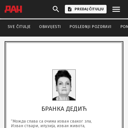
PREDAJ ČITULJU
SVE ČITULJE
OBAVIJESTI
POSLEDNJI POZDRAVI
PO
БРАНКА ДЕДИЋ
“Можда спава са очима изван сваког зла,

Изван ствари, илузија, изван живота,
