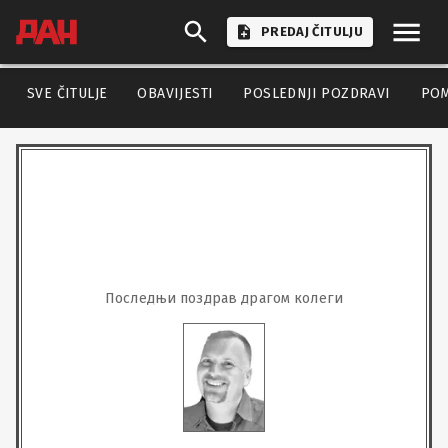
PREDAJ ČITULJU
SVE ČITULJE
OBAVIJESTI
POSLEDNJI POZDRAVI
PO
Последњи поздрав драгом колеги