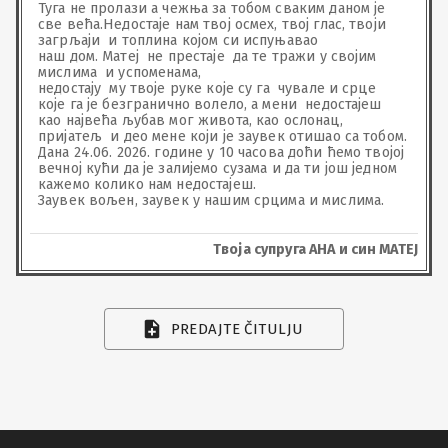
Туга не пролази а чежња за тобом сваким даном је 
све већа.Недостаје нам твој осмех, твој глас, твоји 
загрљаји  и топлина којом си испуњавао 

наш дом. Матеј  не престаје  да те тражи у својим 
мислима  и успоменама, 

недостају  му твоје руке које су га  чувале и срце  
које га је безгранично волело, а мени  недостајеш 
као највећа љубав мог живота, као ослонац, 
пријатељ  и део мене који је заувек отишао са тобом.

Дана 24.06. 2026. године у 10 часова доћи ћемо твојој 
вечној кући да је залијемо сузама и да ти још једном 
кажемо колико нам недостајеш. 

Заувек вољен, заувек у нашим срцима и мислима.
Твоја супруга АНА и син МАТЕЈ
PREDAJTE ČITULJU