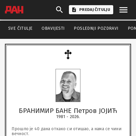
PREDAJ ČITULJU
SVE ČITULJE
OBAVIJESTI
POSLEDNJI POZDRAVI
PO
БРАНИМИР БАНЕ Петров ЈОЈИЋ
1981 - 2026.
Прошло је 40 дана откако си отишао, а нама се чини 
вечност.
