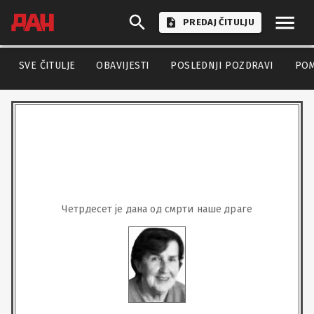
PREDAJ ČITULJU
SVE ČITULJE
OBAVIJESTI
POSLEDNJI POZDRAVI
PO
Четрдесет је дана од смрти наше драге