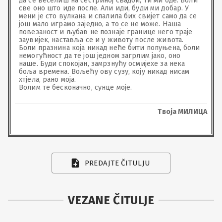
да се веселиш на сестриној свадби, ти ми оде. Боли 
све оно што иде после. Али иди, буди ми добар. У 
мени је сто вулкана и спалила бих свијет само да се 
још мало играмо заједно, а то се не може. Наша 
повезаност и љубав не познаје границе него траје 
заувијек, наставља се и у животу после живота. 
Боли празнина која никад неће бити попуњена, боли 
немогућност да те још једном загрлим јако, оно 
наше. Буди спокојан, замрзнућу осмијехе за нека 
боља времена. Вољећу ову сузу, коју никад нисам 
хтјела, рано моја.

Волим те бесконачно, сунце моје.
Твоја МИЛИЦА
PREDAJTE ČITULJU
VEZANE ČITULJE