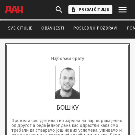
PREDAJ ČITULJU
SVE ČITULJE
OBAVIJESTI
POSLEDNJI POZDRAVI
PO
Најбољем брату
БОШКУ
Провели смо дјетињство заједно на пар корака једно 
од другог а онда једног дана као одрастли када смо 
требали да стварамо још нових успомена, уживамо и 