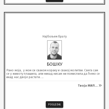
Најбољем брату
БОШКУ
Рано моја,  у мом си сваком кораку и свакој молитви. Свега сам 
се у животу плашила, али никад нисам ни помислила да ћемо се 
икад нас двоје растати. 

Недостајеш ми више него што ријечи могу опистати.

Заувијек ћеш живјети у мом срцу, анђеле мој.
Твоја МИЛ
...
POGLEDAJ