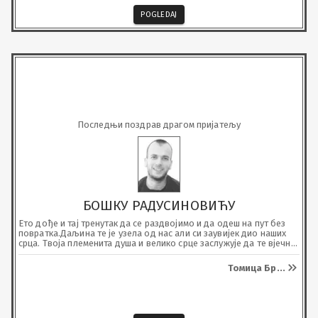
POGLEDAJ
Последњи поздрав драгом пријатељу
БОШКУ РАДУСИНОВИЋУ
Ето дође и тај тренутак да се раздвојимо и да одеш на пут без 
повратка.Даљина те је узела од нас али си заувијек дио наших 
срца. Твоја племенита душа и велико срце заслужује да те вјечно 
памтимо и чувамо од заборава.

Чуваћемо те у најљепшем сјећању. Вјерујемо да си сада на 
Томица Бр
...
љепшем мјесту. Пуно је успомена остало да грију наша тужна 
срца.

Нека твоја душа почива у царству небеском.