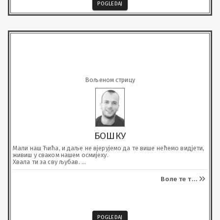
POGLEDAJ
Вољеном стрицу
БОШКУ
Мали наш Ћића, и даље не вјерујемо да те више нећемо видјети, 
живиш у сваком нашем осмијеху.

Хвала ти за сву љубав. 

Недостајеш и превише.
Воле те т
...
POGLEDAJ