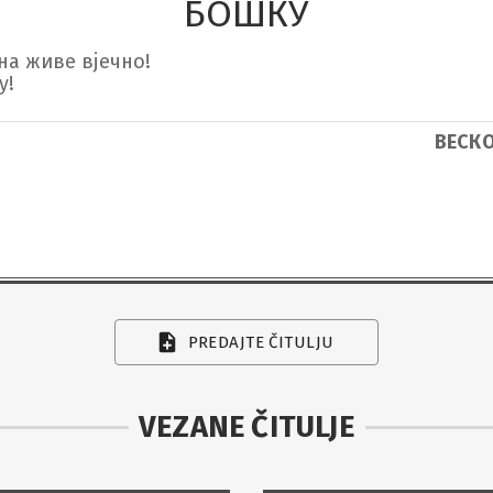
БОШКУ
а живе вјечно!

у!
ВЕСКО
PREDAJTE ČITULJU
VEZANE ČITULJE