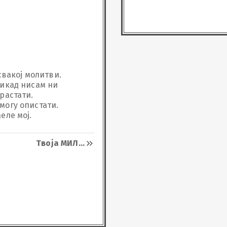
свакој молитви. 
икад нисам ни 
стати. 

огу опистати.

еле мој.
Твоја МИЛ
...