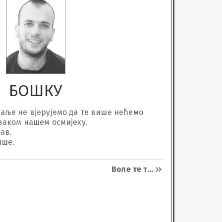
БОШКУ
аље не вјерујемо да те више нећемо 
ваком нашем осмијеху.

в. 

ише.
Воле те т
...