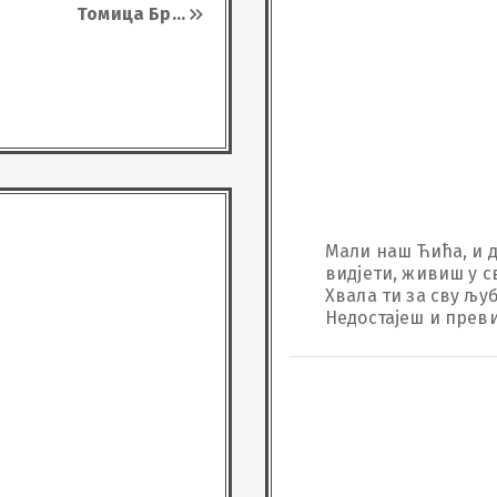
Томица Бр
...
Мали наш Ћића, и д
видјети, живиш у с
Хвала ти за сву љуба
Недостајеш и прев