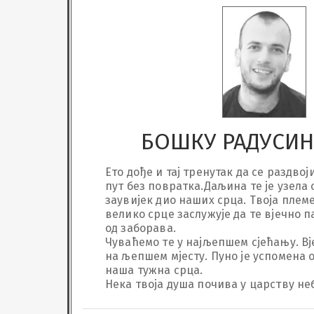
БОШКУ РАДУСИ
Ето дође и тај тренутак да се раздвој
пут без повратка.Даљина те је узела о
заувијек дио наших срца. Твоја племе
велико срце заслужује да те вјечно п
од заборава.

Чуваћемо те у најљепшем сјећању. Вје
на љепшем мјесту. Пуно је успомена ос
наша тужна срца.

Нека твоја душа почива у царству не