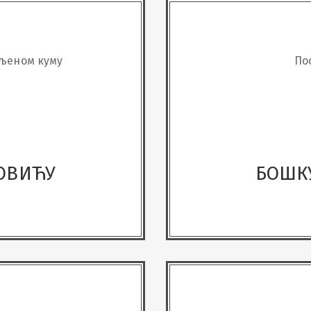
љеном куму
По
ОВИЋУ
БОШК