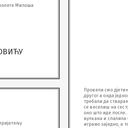
 колеге Милоша
ОВИЋУ
Провели смо дјетињ
другог а онда једно
требали да стварам
се веселиш на сестр
оно што иде после. 
вулкана и спалила б
пријатељу
играмо заједно, а т