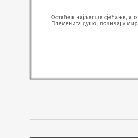
Остаћеш најљепше сјећање, а он
Племенита душо, почивај у мир