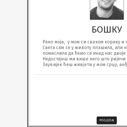
БОШКУ
Рано моја,  у мом си сваком кораку и 
Свега сам се у животу плашила, али н
помислила да ћемо се икад нас двоје ра
Недостајеш ми више него што ријечи м
Заувијек ћеш живјети у мом срцу, анђ
POGLEDAJ