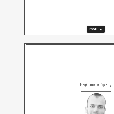
POGLEDAJ
Најбољем брату