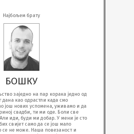
Најбољем брату
БОШКУ
ство заједно на пар корака једно од 
г дана као одрастли када смо 
о још нових успомена, уживамо и да 
иној свадби, ти ми оде. Боли све 
Али иди, буди ми добар. У мени је сто 
их свијет само да се још мало 
о се не може. Наша повезаност и 