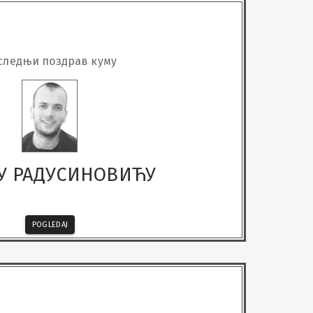
следњи поздрав куму
У РАДУСИНОВИЋУ
POGLEDAJ