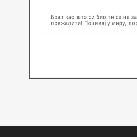
Брат као што си био ти се не з
прежалити! Почивај у миру, по