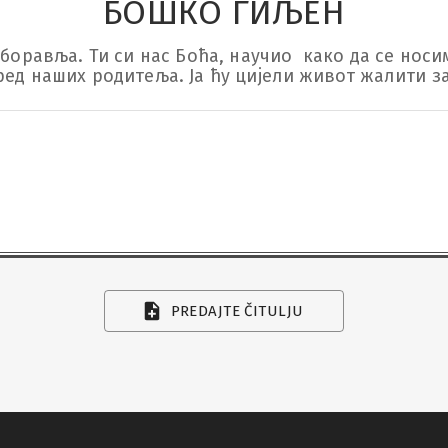
БОШКО ГИЉЕН
аборавља. Ти си нас Боћа, научио  како да се носи
ред наших родитеља. Ја ћу цијели живот жалити з
PREDAJTE ČITULJU