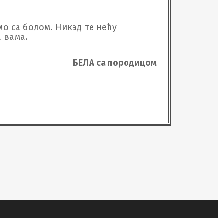
мо са болом. Никад те нећу 
а вама.
БЕЛА са породицом