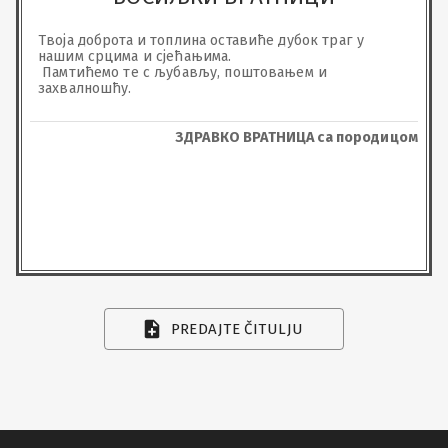
Твоја доброта и топлина оставиће дубок траг у 
нашим срцима и сјећањима.

 Памтићемо те с љубављу, поштовањем и 
захвалношћу.
ЗДРАВКО ВРАТНИЦА са породицом
PREDAJTE ČITULJU