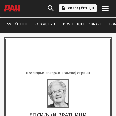
PREDAJ ČITULJU
SVE ČITULJE
OBAVIJESTI
POSLEDNJI POZDRAVI
PO
Последњи поздрав вољеној стрини
БОСИЉКИ ВРАТНИЦИ