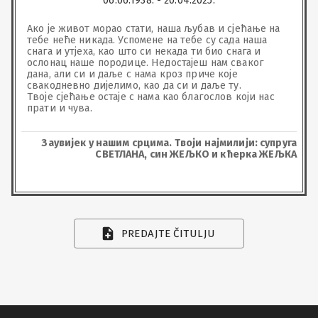
06.06.1938. - 20.04.2025.
Ако је живот морао стати, наша љубав и сјећање на 
тебе неће никада. Успомене на тебе су сада наша 
снага и утјеха, као што си некада ти био снага и 
ослонац наше породице. Недостајеш нам сваког 
дана, али си и даље с нама кроз приче које 
свакодневно дијелимо, као да си и даље ту.

Твоје сјећање остаје с нама као благослов који нас 
прати и чува.
Заувијек у нашим срцима. Твоји најмилији: супруга
СВЕТЛАНА, син ЖЕЉКО и кћерка ЖЕЉКА
PREDAJTE ČITULJU