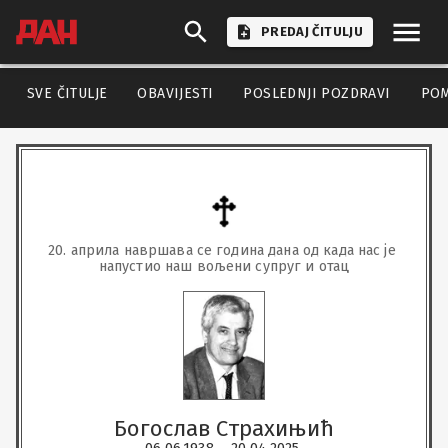
PREDAJ ČITULJU
SVE ČITULJE
OBAVIJESTI
POSLEDNJI POZDRAVI
PO
20. априла навршава се година дана од када нас је 
напустио наш вољени супруг и отац
Богослав Страхињић