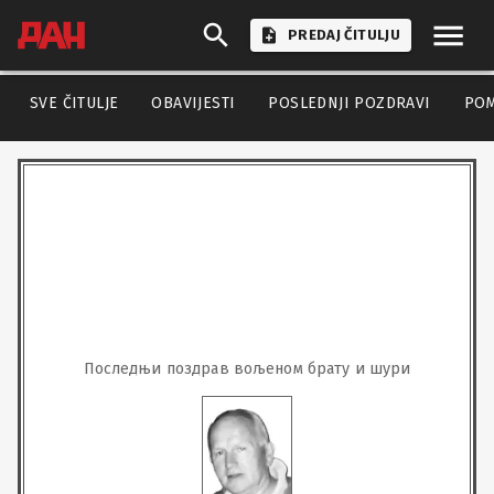
PREDAJ ČITULJU
SVE ČITULJE
OBAVIJESTI
POSLEDNJI POZDRAVI
PO
Последњи поздрав вољеном брату и шури