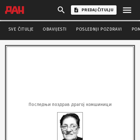
PREDAJ ČITULJU
SVE ČITULJE
OBAVIJESTI
POSLEDNJI POZDRAVI
PO
Последњи поздрав драгој комшиници