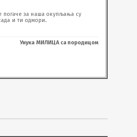
је погаче за наша окупљања су 
Унука МИЛИЦА са породицом