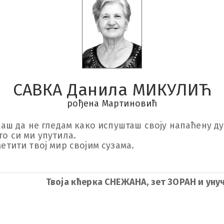
САВКА Данила МИКУЛИЋ
рођена Мартиновић
каш да не гледам како испушташ своју напаћену душ
 си ми упутила. 

тити твој мир својим сузама. 

Твоја кћерка СНЕЖАНА, зет ЗОРАН и уну