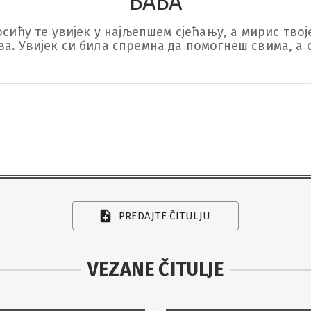
БАБА
осићу те увијек у најљепшем сјећању, а мирис тво
PREDAJTE ČITULJU
VEZANE ČITULJE