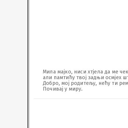
Мила мајко, ниси хтјела да ме че
али памтићу твој задњи осмјех што
Добро, мој родитељу, нећу ти реме
Почивај у миру.