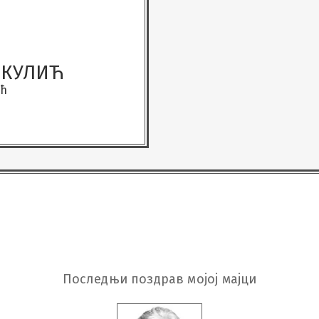
ИКУЛИЋ
ић
Последњи поздрав мојој мајци