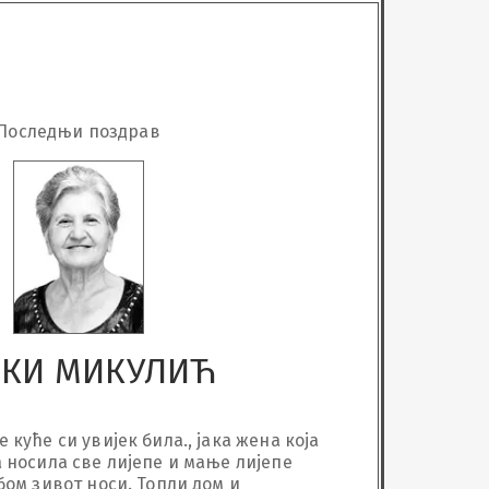
Последњи поздрав
ВКИ МИКУЛИЋ
 куће си увијек била., јака жена која 
 носила све лијепе и мање лијепе 
бом зивот носи. Топли дом и 