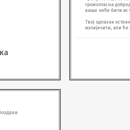
громогласна доброд
више неће бити исто 
Твој одлазак остави
излијечити, али ће 
остати у нашим срц
више.
ка
поздрав