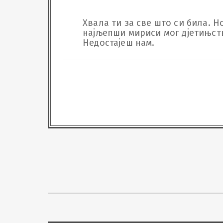
Хвала ти за све што си била. Н
најљепши мириси мог д‌јетињства. Увијек си била спремна да помогнеш свима, а сада и ти одмори.

Недостајеш нам.