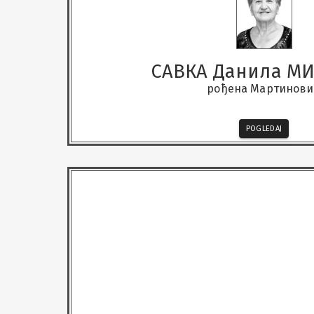
САВКА Данила М
рођена Мартинов
POGLEDAJ