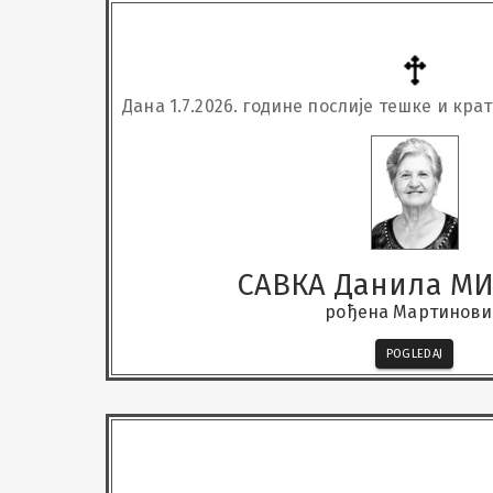
Дана 1.7.2026. године послије тешке и кра
у 80. години наша др
САВКА Данила М
рођена Мартинов
POGLEDAJ