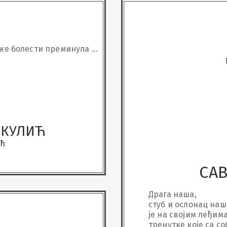
тке болeсти преминула је
ага
ИКУЛИЋ
ић
СА
Драга наша, 

стуб и ослонац наше
је на својим леђима
тренутке које са со