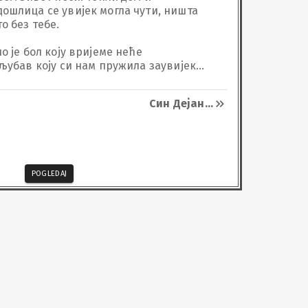
ошлица се увијек могла чути, ништа 
без тебе. 

о је бол коју вријеме неће 
љубав коју си нам пружила заувијек 
има. Недостајеш нам, а тек ћеш још 
Син Дејан
...
POGLEDAJ