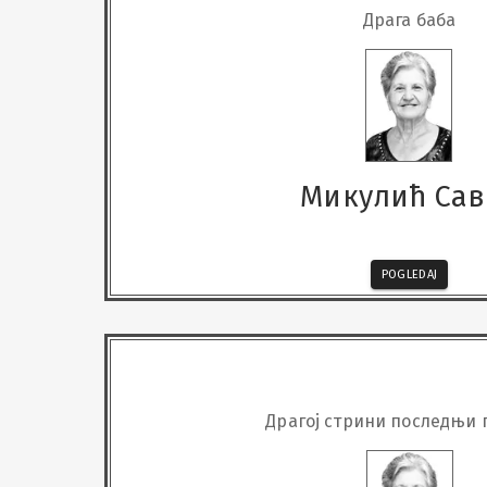
Драга баба
Микулић Сав
POGLEDAJ
Драгој стрини последњи 