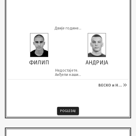
Двије године...
ФИЛИП
АНДРИЈА
Недостајете.

Анђели наши...
ВЕСКО и Н
...
POGLEDAJ