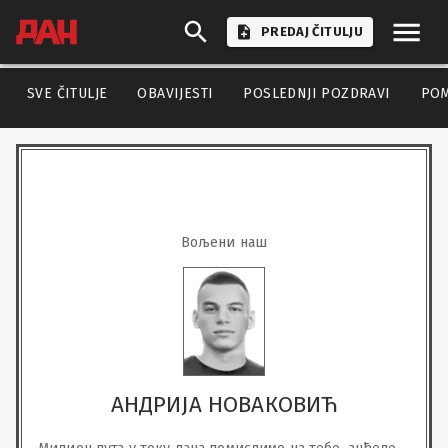
PREDAJ ČITULJU
SVE ČITULJE
OBAVIJESTI
POSLEDNJI POZDRAVI
PO
Вољени наш
АНДРИЈА НОВАКОВИЋ