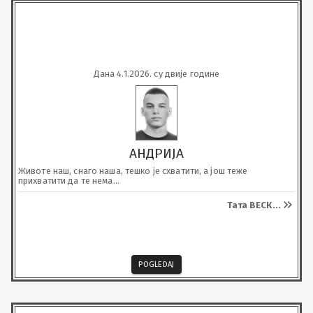
Дана 4.1.2026. су двије године
АНДРИЈА
Животе наш, снаго наша, тешко је схватити, а још теже 
прихватити да те нема...
Тата ВЕСК
...
POGLEDAJ