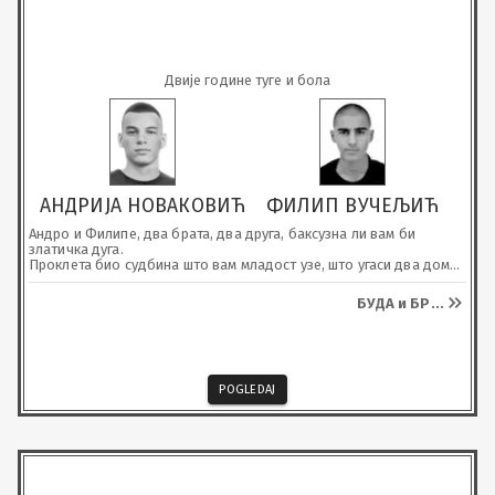
Двије године туге и бола
АНДРИЈА НОВАКОВИЋ
ФИЛИП ВУЧЕЉИЋ
Андро и Филипе, два брата, два друга, баксузна ли вам би 
златичка дуга.

Проклета био судбина што вам младост узе, што угаси два дома 
да до смрти лијемо сузе.

Угасише се два живота - двије горске виле. 

БУДА и БР
...
Ваша доброта и љепота сада небо краси, а нама остаје бол која 
боли до сржи, наша срца не могу ово да издрже.

Недостајате нам анђели наши.
POGLEDAJ