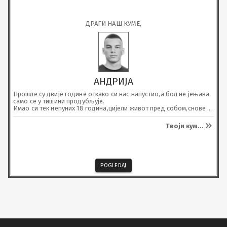
ДРАГИ НАШ КУМЕ,
АНДРИЈА
Прошле су двије године откако си нас напустио,а бол не јењава, 
само се у тишини продубљује.

Имао си тек непуних 18 година,цијели живот пред собом,снове 
које ниси стигао да досањаш и путеве којима ниси стигао да 
кренеш.

Твоји кум
...
Био си једино дијете,цијели свијет својих родитеља, њинова 
радост, нада и смисао за живот...

Отишао си прерано,али си оставио траг који никада неће 
зблииедиети

Докле год дишемо,носићемо те у срцима.

Почивај у миру, драги наш

POGLEDAJ
Заувијек си дио наше породице.