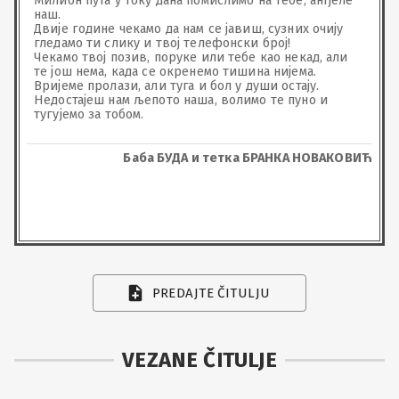
Милион пута у току дана помислимо на тебе, анђеле 
наш.

Двије године чекамо да нам се јавиш, сузних очију 
гледамо ти слику и твој телефонски број!

Чекамо твој позив, поруке или тебе као некад, али 
те још нема, када се окренемо тишина нијема.

Вријеме пролази, али туга и бол у души остају. 

Недостајеш нам љепото наша, волимо те пуно и 
тугујемо за тобом.
Баба БУДА и тетка БРАНКА НОВАКОВИЋ
PREDAJTE ČITULJU
VEZANE ČITULJE