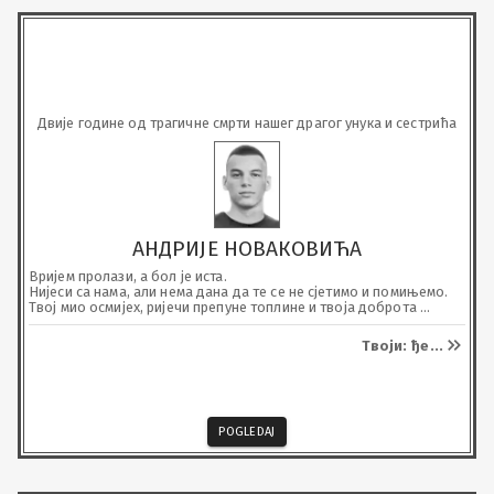
Двије године од трагичне смрти нашег драгог унука и сестрића
АНДРИЈЕ НОВАКОВИЋА
Вријем пролази, а бол је иста.

Нијеси са нама, али нема дана да те се не сјетимо и помињемо. 

Твој мио осмијех, ријечи препуне топлине и твоја добротa 
дубоко су урезани у нашим рањеним срцима.

Нека те анђели чувају у небеском рају.
Твоји: ђе
...
POGLEDAJ