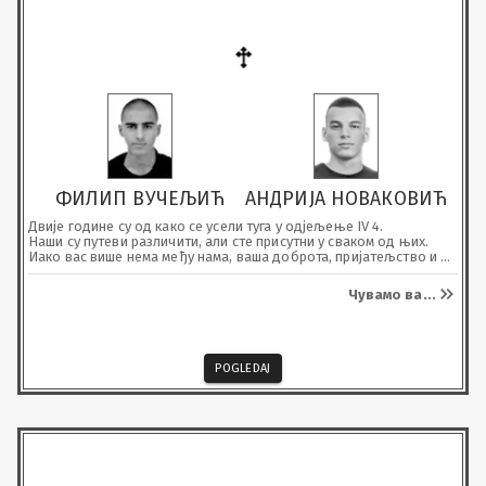
ФИЛИП ВУЧЕЉИЋ
АНДРИЈА НОВАКОВИЋ
Двије године су од како се усели туга у од‌јељење IV 4.

Наши су путеви различити, али сте присутни у сваком од њих.

Иако вас више нема међу нама, ваша доброта, пријатељство и 
траг који сте оставили никада неће бити заборављени.
Чувамо ва
...
POGLEDAJ