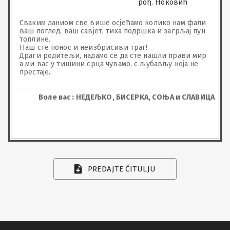
рођ. Ноковић
Сваким даниом све више осјећамо колико нам фали 
ваш поглед, ваш савјет, тиха подршка и загрљај пун 
топлине.

Наш сте понос и неизбрисиви траг!

Драги родитељи, надамо се да сте нашли прави мир 
а ми вас у тишини срца чувамо, с љубављу која не 
престаје.
Воле вас : НЕДЕЉКО, БИСЕРКА, СОЊА и СЛАВИЦА
PREDAJTE ČITULJU