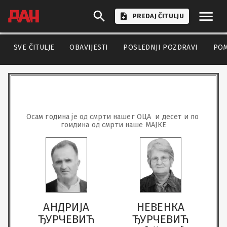
PREDAJ ČITULJU
SVE ČITULJE
OBAVIJESTI
POSLEDNJI POZDRAVI
PO
Осам година је од смрти нашег ОЦА  и десет и по 
гоидина од смрти наше МАЈКЕ
АНДРИЈА
НЕВЕНКА
ЂУРЧЕВИЋ
ЂУРЧЕВИЋ