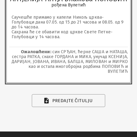
рођена Вулетић
Саучешће примамо у капели Никољ црква-
Голубовци дана 07.05. од 15 до 21 часова и 08.05. од 9 
до 14 часова.

Сахрана ће се обавити код цркве Свете Петке-
Голубовци у 14 часова.
Ожалошћени:
син СРЂАН, ћерке САША и НАТАША,
сестра РАТКА, снахе ГОРДАНА и МИКА, унучад КСЕНИЈА,
ДАРИЈАН, ЈОВАНА, ИВАНА, БАЛША, МИЛОВАН и МИРКО
као и остала многобројна родбина ПОПОВИЋ и
ВУЛЕТИЋ
PREDAJTE ČITULJU