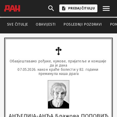
PREDAJ ČITULJU
SVE ČITULJE
OBAVIJESTI
POSLEDNJI POZDRAVI
PO
Обавјештавамо рођаке, кумове, пријатеље и комшије 
да је дана

07.05.2026. након краће болести у 82. години 
преминула наша драга
АНЂЕЛИЈА-АНЂА Блажова ПОПОВИЋ