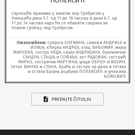
ПОЛЕКСИЋ
Саучешће примамо у капели под Требјесом у 
Никшићу дана 5.7. од 11 до 16 часова и дана 6.7. од 
11 до 14 часова када ће се обавити сахрана на 
Новом гробљу под Требјесом.
Ожалошћени:
супруга СНЕЖАНА, синови АНДРИЈА и
ИЛИЈА, кћерка АНДРЕА, отац ЉУБОМИР, мајка
МИЛОЈКА, сестра НЕДА, снаха АНДРИЈАНА, братаничне
САНДРА, СТАША и СОФИЈА, зет РАДОВАН, сестрић
МАРКО, сестрична МАРТИНА, ујаци ОБРЕН и ВОЈИН,
тетке ВИНКА и СТАНА, браћа и сестре од ујака и тетака
и остала бројна родбина ПОЛЕКСИЋ и ујчевина
БОЖОВИЋ
PREDAJTE ČITULJU