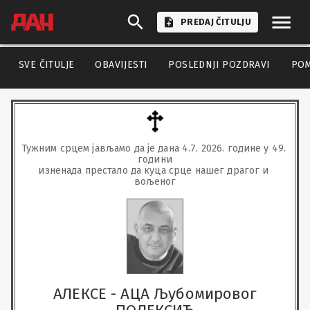
PREDAJ ČITULJU
SVE ČITULJE
OBAVIJESTI
POSLEDNJI POZDRAVI
PO
Тужним срцем јављамо да је дана 4.7. 2026. године у 49. 
години

изненада престало да куца срце нашег драгог и 
вољеног
АЛЕКСЕ - АЦА Љубомировог