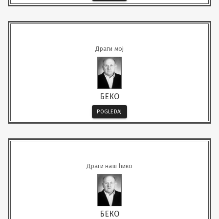
Драги мој
БЕКО
POGLEDAJ
Драги наш ћико
БЕКО