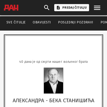
PREDAJ ČITULJU
SVE ČITULJE
OBAVIJESTI
POSLEDNJI POZDRAVI
PO
40 дана је од смрти нашег вољеног брата
АЛЕКСАНДРА - БЕКА СТАНИШИЋА