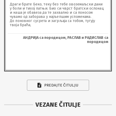
Драги брате Беко, теку без тебе овоземаљски дани 
у боли и тихој патњи. Био си чврст братски ослонац 
и наша је обавеза да те захвално и са поносом 
чувамо од заборава у најљепшим успоменама. 

До поновног сусрета и загрљаја са тобом, тугују 
твоја браћа,
АНДРИЈА са породицом, РАСЛАВ и РАДИСЛАВ са
породицом
PREDAJTE ČITULJU
VEZANE ČITULJE