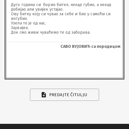
Дуго година си  борио битке, некад губио, а некад 
добијао али увијек устајао.

Ову битку коју си чувао за себе и био у самоћи си 
изгубио.

Узела те је од нас.

Заувијек.

Док смо живи чуваћемо те од заборава.
САВО ВУЈОВИЋ са породицом
PREDAJTE ČITULJU