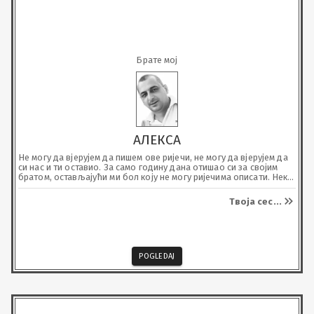
Брате мој
АЛЕКСА
Не могу да вјерујем да пишем ове ријечи, не могу да вјерујем да 
си нас и ти оставио. За само годину дана отишао си за својим 
братом, остављајући ми бол коју не могу ријечима описати. Нека 
вас Господ чува у Царству небеском, да будете заједно као што 
сте били и овд‌је. Почивај у миру, Брко мој, вољећу те и носити у 
Твоја сес
...
свом срцу док сам жива.
POGLEDAJ