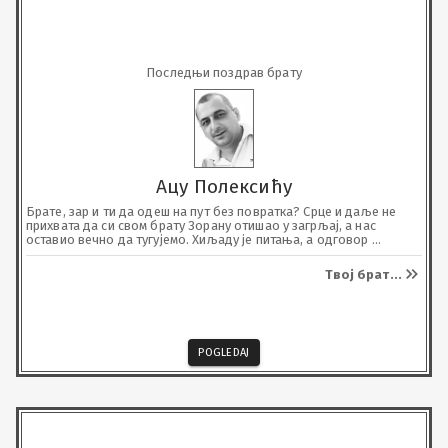
Последњи поздрав брату
Ацу Полексићу
Брате, зар и ти да одеш на пут без повратка? Срце и даље не 
прихвата да си свом брату Зорану отишао у загрљај, а нас 
оставио вечно да тугујемо. Хиљаду је питања, а одговор 
ниједан. Једно могу да обећам чуваћу те од заборава као 
драгоцену успомену. Путуј с анђелима и поздрави нам Зорана.
Твој брат
...
POGLEDAJ