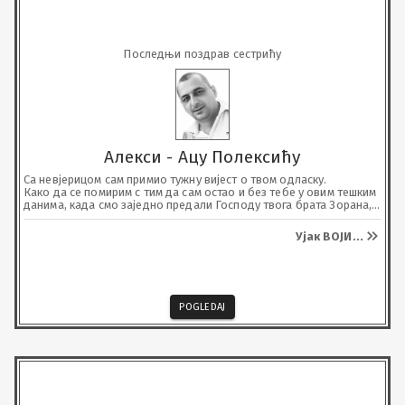
Последњи поздрав сестрићу
Алекси - Ацу Полексићу
Са невјерицом сам примио тужну вијест о твом одласку.

Како да се помирим с тим да сам остао и без тебе у овим тешким 
данима, када смо заједно предали Господу твога брата Зорана, 
ни не слутећи да ће и тебе позвати међу анђеле.

С неизмјерном тугом, чуваћемо успомене на твоју племениту 
Ујак ВОЈИ
...
душу мој вољени сестрићу.
POGLEDAJ