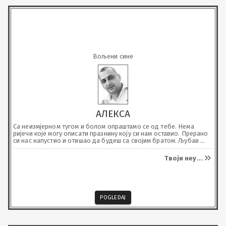
Вољени сине
АЛЕКСА
Са неизмјерном тугом и болом опраштамо се од тебе. Нема 
ријечи које могу описати празнину коју си нам оставио. Прерано 
си нас напустио и отишао да будеш са својим братом. Љубав 
родитеља траје док год наша сломљена срца куцају. Почивај у 
миру, наш вољени сине.
Твоји неу
...
POGLEDAJ