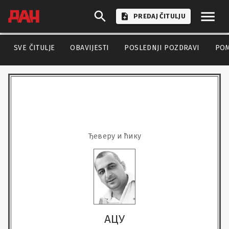
PREDAJ ČITULJU
SVE ČITULJE
OBAVIJESTI
POSLEDNJI POZDRAVI
PO
Ђеверу и ћику
АЦУ