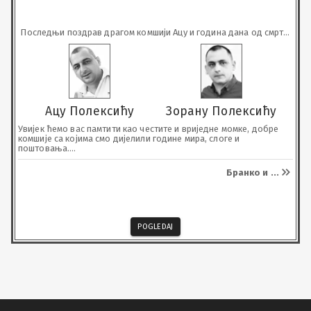
Последњи поздрав драгом комшији Ацу и година дана од смрти 
драгом Зорану
Ацу Полексићу
Зорану Полексићу
Увијек ћемо вас памтити као честите и вриједне момке, добре 
комшије са којима смо дијелили године мира, слоге и 
поштовања.

Почивајте у миру.
Бранко и
...
POGLEDAJ