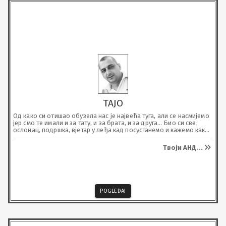
ТАЈО
Од како си отишао обузела нас је највећа туга, али се насмијемо 
јер смо те имали и за тату, и за брата, и за друга… Био си све, 
ослонац, подршка, вјетар у леђа кад посустанемо и кажемо како 
не можемо даље, узор, показао си како се воли и брине у 
данима када о самом себи не можеш, и понос, да се о теби 
Твоји АНД
...
прича с уздигнутом главом ђе год да се оде… Фалићеш у свему 
новом што остваримо, успијемо, као и у успоменама, али кроз 
све то, живјећеш, јер све што радимо носи твој траг.
POGLEDAJ