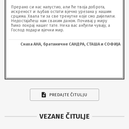
Прерано си нас напустио, али ће твоја доброта, 
искреност и љубав остати вјечно урезана у нашим 
срцима. Хвала ти за све тренутке које смо дијелили. 
Недостајаћеш нам сваким даном. Почивај у миру 
ћико покрај нашег тате. Нека вас анђели чувају, а 
Господ подари вјечни мир.
Снаха АНА, братаничне САНДРА, СТАША и СОФИЈА
PREDAJTE ČITULJU
VEZANE ČITULJE